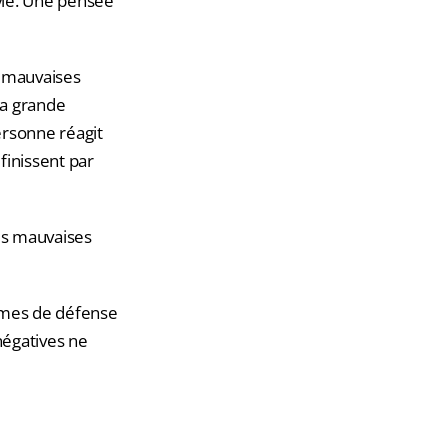
vie. Une pensée
s mauvaises
La grande
ersonne réagit
 finissent par
les mauvaises
ismes de défense
négatives ne