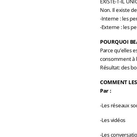
EXISTE-T-IL U
Non. Il existe d
-Interne : les p
-Externe : les p
POURQUOI BEA
Parce qu’elles es
consomment à l’
Résultat: des b
COMMENT LES 
Par :
-Les réseaux so
-Les vidéos
-Les conversati