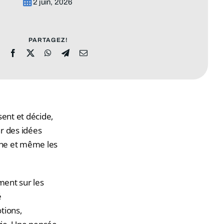
2 juin, 2026
PARTAGEZ!
sent et décide,
r des idées
ncune et même les
ment sur les
é
tions,