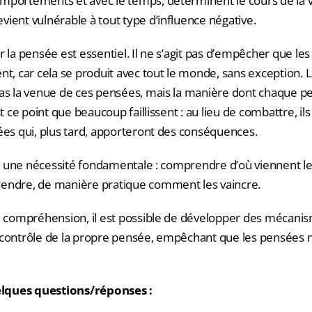
mportements et avec le temps, déterminent le cours de la 
ient vulnérable à tout type d’influence négative.
r la pensée est essentiel. Il ne s’agit pas d’empêcher que le
nt, car cela se produit avec tout le monde, sans exception. 
pas la venue de ces pensées, mais la manière dont chaque p
st ce point que beaucoup faillissent : au lieu de combattre, ils
ées qui, plus tard, apporteront des conséquences.
 y a une nécessité fondamentale : comprendre d’où viennent 
endre, de manière pratique comment les vaincre.
te compréhension, il est possible de développer des mécan
 contrôle de la propre pensée, empêchant que les pensées 
lques questions/réponses :