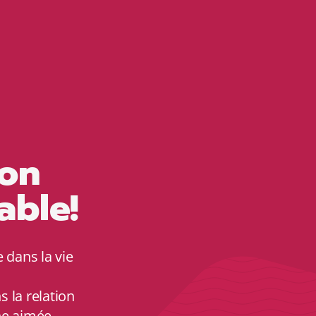
ion
able!
 dans la vie
s la relation
ne aimée.