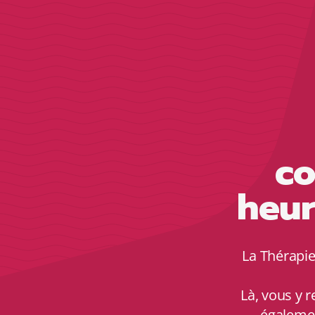
co
heur
La Thérapie
Là, vous y r
égalemen