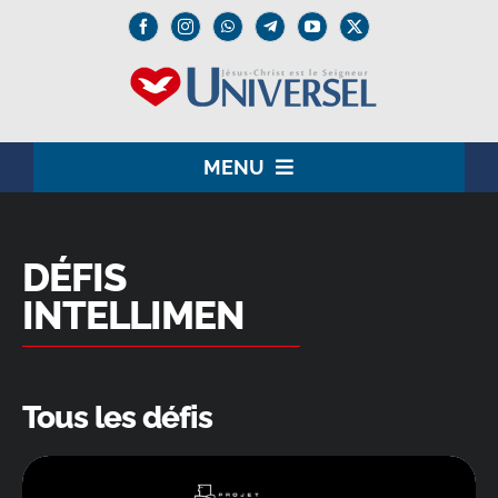
Passer
au
contenu
MENU
HOME
DÉFIS
LE SEIGNEUR JÉSUS
INTELLIMEN
INSTITUTION
UNIVERSEL+
Tous les défis
MEDIA