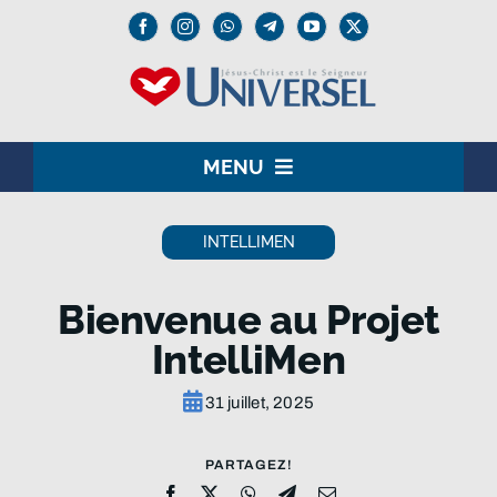
Passer
au
contenu
MENU
HOME
INTELLIMEN
LE SEIGNEUR JÉSUS
Bienvenue au Projet
INSTITUTION
IntelliMen
UNIVERSEL+
31 juillet, 2025
MEDIA
PARTAGEZ!