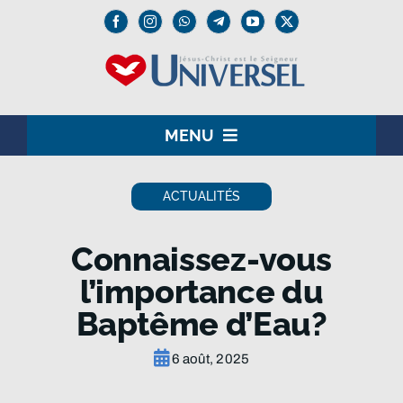
Passer
au
contenu
MENU
HOME
ACTUALITÉS
LE SEIGNEUR JÉSUS
Connaissez-vous
INSTITUTION
l’importance du
Baptême d’Eau?
UNIVERSEL+
6 août, 2025
MEDIA