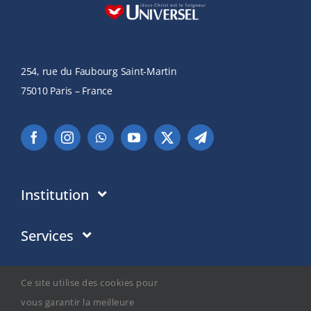
254, rue du Faubourg Saint-Martin
75010 Paris – France
Institution
Institution
Services
Ce en quoi nous croyons
Dons
Média
Ce site utilise des cookies pour
Politique de Confidentialité
Adresses en France
vous garantir la meilleure
Actualités