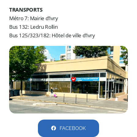
ADRESSES
TRANSPORTS
Métro 7: Mairie d’Ivry
DONS
Bus 132: Ledru Rollin
Rechercher:
Bus 125/323/182: Hôtel de ville d’Ivry
FACEBOOK