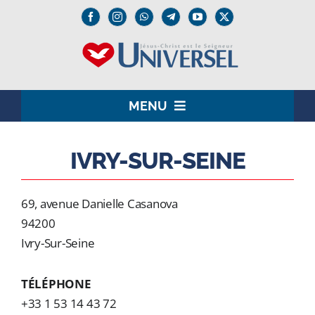
Passer
au
contenu
MENU
HOME
IVRY-SUR-SEINE
LE SEIGNEUR JÉSUS
69, avenue Danielle Casanova
INSTITUTION
94200
Ivry-Sur-Seine
UNIVERSEL+
TÉLÉPHONE
MEDIA
+33 1 53 14 43 72