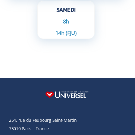
SAMEDI
8h
14h (FJU)
254, rue du Faubourg Saint-Martin
75010 Paris – France