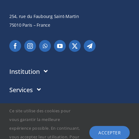
254, rue du Faubourg Saint-Martin
75010 Paris – France
Institution
Institution
Services
Ce en quoi nous croyons
Dons
Média
Ce site utilise des cookies pour
Politique de Confidentialité
Adresses en France
vous garantir la meilleure
Actualités
Universel+
expérience possible. En continuant,
Politique des Cookies
ACCEPTER
Adresses dans le Monde
vous acceptez leur utilisation. Pour
Événements