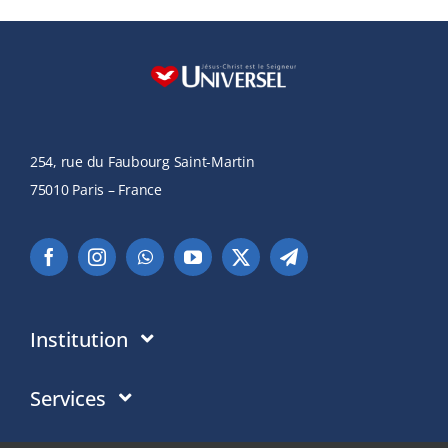
254, rue du Faubourg Saint-Martin
75010 Paris – France
Institution
Institution
Services
Ce en quoi nous croyons
Dons