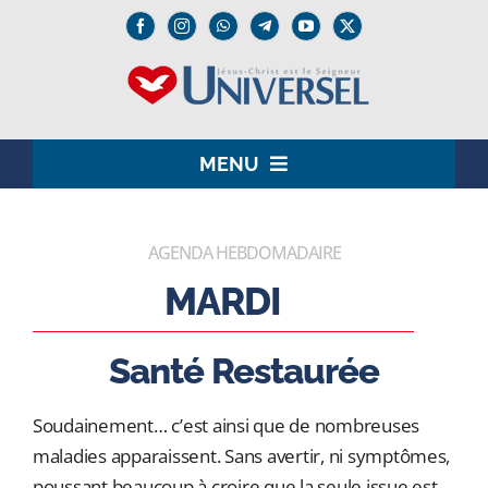
Passer
au
contenu
MENU
HOME
AGENDA HEBDOMADAIRE
LE SEIGNEUR JÉSUS
MARDI
INSTITUTION
Santé Restaurée
UNIVERSEL+
Soudainement… c’est ainsi que de nombreuses
MEDIA
maladies apparaissent. Sans avertir, ni symptômes,
poussant beaucoup à croire que la seule issue est